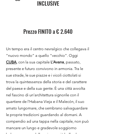
INCLUSIVE
Prezzo FINITO a € 2.640
Un tempo era il centro nevralgico che collegava il
“nuovo mondo” a quello “vecchio”. Oggi
CUBA
, con la sua capitale
L’Avana
, passato,
presente e futuro convivono in armonia. Tra le
sue strade, le sue piazze e i vicoli ciottolati si
trova la quintessenza della storia e del carattere
del paese e della sua gente. È una città avvolta
nel fascino di un’architettura signorile con il
quartiere de l’Habana Vieja e il Malecón, il suo
amato lungomare, che sembrano salvaguardare
le proprie tradizioni guardando al domani. A
compendio ad una tappa nella capitale, non può
mancare un lungo e gradevole soggiorno