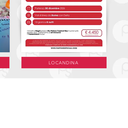
LOCANDINA
Portali per le Agenzie
Caleidohotels
Travel Affair