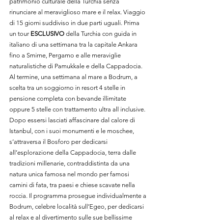
patrimonio culturale della Turchia senza
rinunciare al meraviglioso mare e il relax. Viaggio
di 15 giorni suddiviso in due parti uguali. Prima
un tour
ESCLUSIVO
della Turchia con guida in
italiano di una settimana tra la capitale Ankara
fino a Smirne, Pergamo e alle meraviglie
naturalistiche di Pamukkale e della Cappadocia.
Al termine, una settimana al mare a Bodrum, a
scelta tra un soggiorno in resort 4 stelle in
pensione completa con bevande illimitate
oppure 5 stelle con trattamento ultra all inclusive.
Dopo essersi lasciati affascinare dal calore di
Istanbul, con i suoi monumenti e le moschee,
s’attraversa il Bosforo per dedicarsi
all’esplorazione della Cappadocia, terra dalle
tradizioni millenarie, contraddistinta da una
natura unica famosa nel mondo per famosi
camini di fata, tra paesi e chiese scavate nella
roccia. Il programma prosegue individualmente a
Bodrum, celebre località sull’Egeo, per dedicarsi
al relax e al divertimento sulle sue bellissime