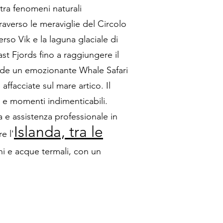
tra fenomeni naturali
traverso le meraviglie del Circolo
so Vik e la laguna glaciale di
ast Fjords fino a raggiungere il
clude un emozionante Whale Safari
ffacciate sul mare artico. Il
i e momenti indimenticabili.
a e assistenza professionale in
Islanda, tra le
ere
l'
ni e acque termali, con un