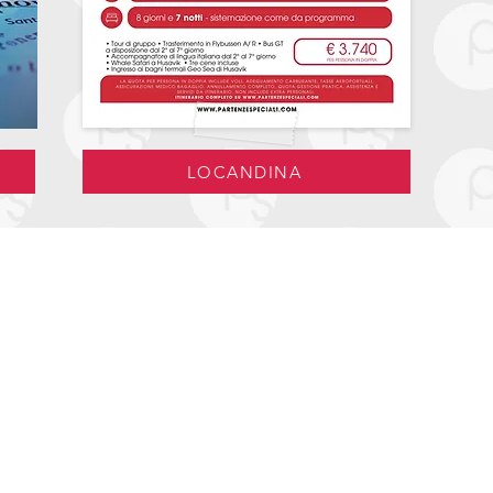
LOCANDINA
Portali per le Agenzie
Caleidohotels
Travel Affair
Geniuslab
Oltremare / Caleidoscopio
Cookies Policy
Privacy Policy