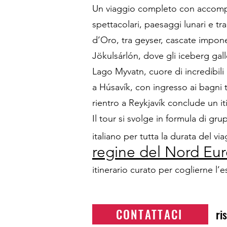
Un viaggio completo con accompagn
spettacolari, paesaggi lunari e tr
d’Oro, tra geyser, cascate impone
Jökulsárlón, dove gli iceberg gall
Lago Myvatn, cuore di incredibili
a Húsavík, con ingresso ai bagni t
rientro a Reykjavík conclude un it
Il tour si svolge in formula di gr
italiano per tutta la durata del v
regine del Nord Eu
itinerario curato per coglierne l
CONTATTACI
ri