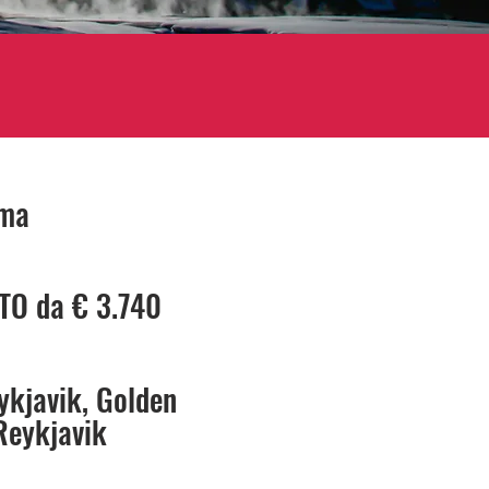
oma
ITO da € 3.740
eykjavik, Golden
 Reykjavik