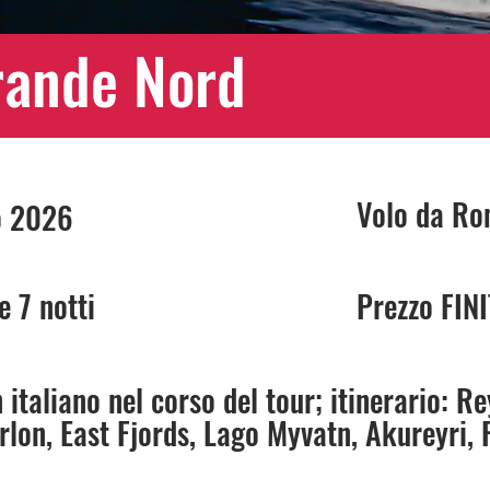
grande Nord
Volo da R
o 2026
e 7 notti
Prezzo FIN
taliano nel corso del tour; itinerario: R
arlon, East Fjords, Lago Myvatn, Akureyri,