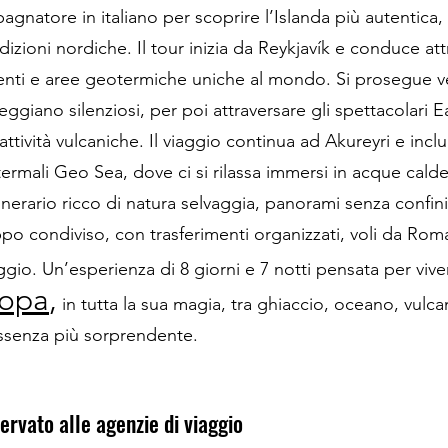
atore in italiano per scoprire l’Islanda più autentica, 
adizioni nordiche. Il tour inizia da Reykjavík e conduce at
nti e aree geotermiche uniche al mondo. Si prosegue ver
eggiano silenziosi, per poi attraversare gli spettacolari E
 attività vulcaniche. Il viaggio continua ad Akureyri e in
ermali Geo Sea, dove ci si rilassa immersi in acque calde a
inerario ricco di natura selvaggia, panorami senza confin
uppo condiviso, con trasferimenti organizzati, voli da Rom
iaggio. Un’esperienza di 8 giorni e 7 notti pensata per viv
ropa
,
in tutta la sua magia, tra ghiaccio, oceano, vulca
’essenza più sorprendente.
servato alle agenzie di viaggio