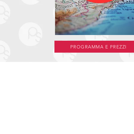
PROGRAMMA E PREZZI
Informazioni Utili
Assicurazioni
Privacy
Condizioni Generali
Fondo di Garanzia
Viaggiare Sicuri