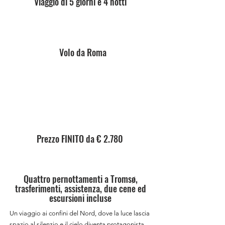
Viaggio di 5 giorni e 4 notti
Volo da Roma
Prezzo FINITO da € 2.780
Quattro pernottamenti a Tromsø,
trasferimenti, assistenza, due cene ed
escursioni incluse
Un viaggio ai confini del Nord, dove la luce lascia
spazio al silenzio e il cielo diventa protagonista.