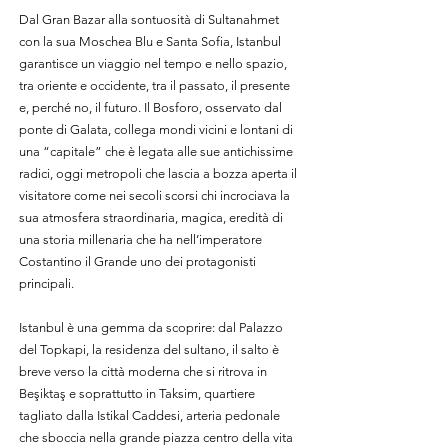
Dal Gran Bazar alla sontuosità di Sultanahmet
con la sua Moschea Blu e Santa Sofia, Istanbul
garantisce un viaggio nel tempo e nello spazio,
tra oriente e occidente, tra il passato, il presente
e, perché no, il futuro. Il Bosforo, osservato dal
ponte di Galata, collega mondi vicini e lontani di
una “capitale” che è legata alle sue antichissime
radici, oggi metropoli che lascia a bozza aperta il
visitatore come nei secoli scorsi chi incrociava la
sua atmosfera straordinaria, magica, eredità di
una storia millenaria che ha nell’imperatore
Costantino il Grande uno dei protagonisti
principali.
Istanbul è una gemma da scoprire: dal Palazzo
del Topkapi, la residenza del sultano, il salto è
breve verso la città moderna che si ritrova in
Beşiktaş e soprattutto in Taksim, quartiere
tagliato dalla Istikal Caddesi, arteria pedonale
che sboccia nella grande piazza centro della vita