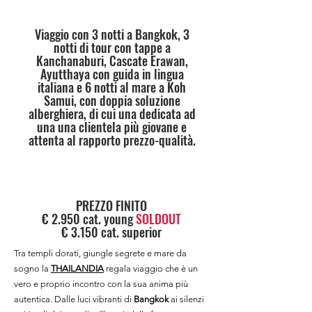
Viaggio con 3 notti a Bangkok, 3
notti di tour con tappe a
Kanchanaburi, Cascate Erawan,
Ayutthaya con guida in lingua
italiana e 6 notti al mare a Koh
Samui, con doppia soluzione
alberghiera, di cui una dedicata ad
una una clientela più giovane e
attenta al rapporto prezzo-qualità.
PREZZO FINITO
€ 2.950 cat. young
SOLDOUT
€ 3.150 cat. superior
Tra templi dorati, giungle segrete e mare da
sogno la
THAILANDIA
regala viaggio che è un
vero e proprio incontro con la sua anima più
autentica. Dalle luci vibranti di
Bangkok
ai silenzi