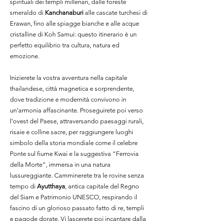
spirituali dei templi millenari, dalle foreste
smeraldo di
Kanchanaburi
alle cascate turchesi di
Erawan, fino alle spiagge bianche e alle acque
cristalline di Koh Samui: questo itinerario è un
perfetto equilibrio tra cultura, natura ed
emozione.
Inizierete la vostra avventura nella capitale
thailandese, città magnetica e sorprendente,
dove tradizione e modernità convivono in
un’armonia affascinante. Proseguirete poi verso
l’ovest del Paese, attraversando paesaggi rurali,
risaie e colline sacre, per raggiungere luoghi
simbolo della storia mondiale come il celebre
Ponte sul fiume Kwai e la suggestiva “Ferrovia
della Morte”, immersa in una natura
lussureggiante. Camminerete tra le rovine senza
tempo di
Ayutthaya
, antica capitale del Regno
del Siam e Patrimonio UNESCO, respirando il
fascino di un glorioso passato fatto di re, templi
e pagode dorate. Vi lascerete poi incantare dalla